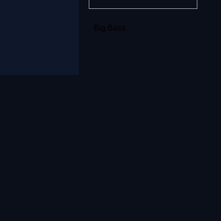
Big Bass