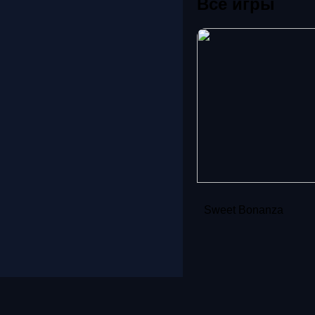
Все игры
Sweet Bonanza